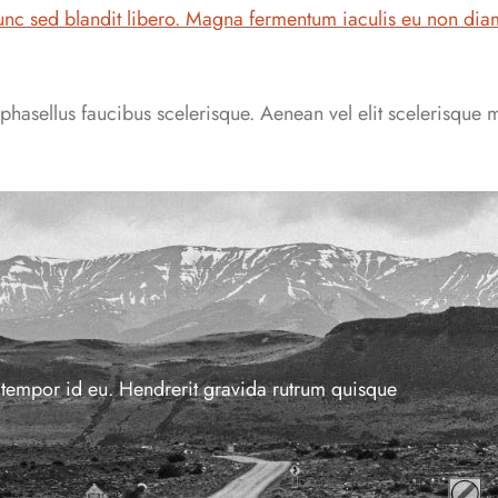
unc sed blandit libero. Magna fermentum iaculis eu non dia
hasellus faucibus scelerisque. Aenean vel elit scelerisque 
n tempor id eu. Hendrerit gravida rutrum quisque