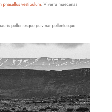
m phasellus vestibulum
. Viverra maecenas
mauris pellentesque pulvinar pellentesque