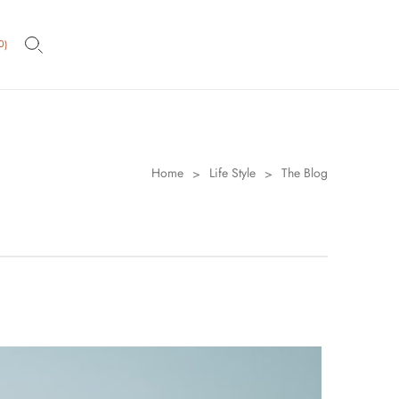
0
)
Home
Life Style
The Blog
>
>