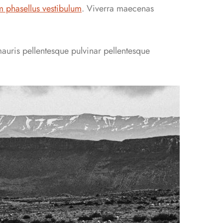
m phasellus vestibulum
. Viverra maecenas
mauris pellentesque pulvinar pellentesque