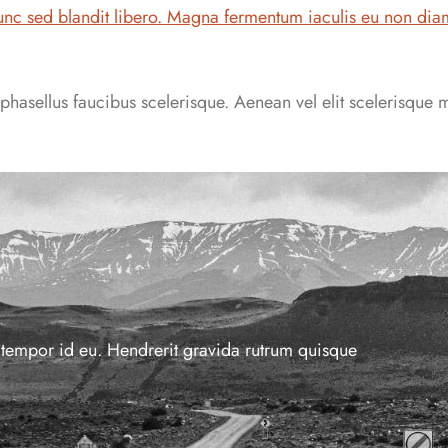
unc sed blandit libero. Magna fermentum iaculis eu non dia
hasellus faucibus scelerisque. Aenean vel elit scelerisque 
n tempor id eu. Hendrerit gravida rutrum quisque